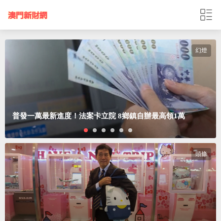
幻燈
普發一萬最新進度！法案卡立院 8鄉鎮自辦最高領1萬
頭條