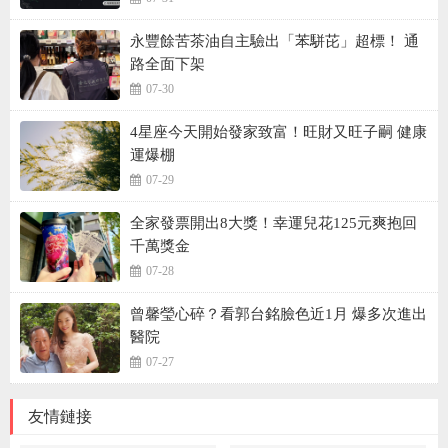
永豐餘苦茶油自主驗出「苯駢芘」超標！ 通
路全面下架
07-30
4星座今天開始發家致富！旺財又旺子嗣 健康
運爆棚
07-29
全家發票開出8大獎！幸運兒花125元爽抱回
千萬獎金
07-28
曾馨瑩心碎？看郭台銘臉色近1月 爆多次進出
醫院
07-27
友情鏈接