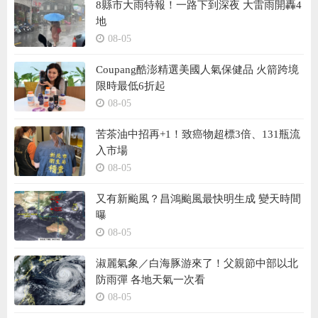
8縣市大雨特報！一路下到深夜 大雷雨開轟4
地
08-05
Coupang酷澎精選美國人氣保健品 火箭跨境
限時最低6折起
08-05
苦茶油中招再+1！致癌物超標3倍、131瓶流
入市場
08-05
又有新颱風？昌鴻颱風最快明生成 變天時間
曝
08-05
淑麗氣象／白海豚游來了！父親節中部以北
防雨彈 各地天氣一次看
08-05