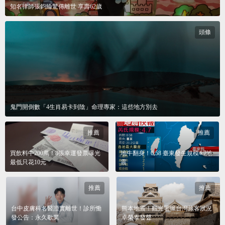
知名律師張鈞綸驚傳離世 享壽62歲
頭條
鬼門開倒數「4生肖易卡到陰」命理專家：這些地方別去
推薦
推薦
買飲料中200萬！8張幸運發票曝光
地牛翻身！0:58 臺東發生規模4.7地
最低只花10元
震
推薦
推薦
台中皮膚科名醫證實離世！診所慟
熊本地震！觀光署曝台灣旅客狀況
發公告：永久歇業
卓榮泰發聲