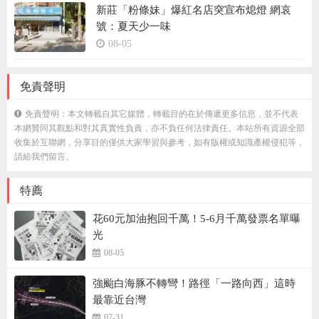
新莊「粉條妹」爆紅名店突宣布熄燈 網哀
號：夏天少一味
08-05
免責聲明
免責聲明：本文轉載自其它媒體，轉載目的在於傳遞更多信息，並不代表
本網贊同其觀點和對其真實性負責，亦不負任何法律責任。本站所有資源全部
收集於互聯網，分享目的僅供大家學習與參考，如有版權或知識產權侵犯等，
請給我們留言。
特薦
花60元加油抱回千萬！5-6月千萬發票名單曝
光
08-05
強颱白海豚不轉彎！路徑「一路向西」這時
最靠近台灣
07-31