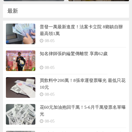
最新
普發一萬最新進度！法案卡立院 8鄉鎮自辦
最高領1萬
08-05
知名律師張鈞綸驚傳離世 享壽62歲
08-05
買飲料中200萬！8張幸運發票曝光 最低只花
10元
08-05
花60元加油抱回千萬！5-6月千萬發票名單曝
光
08-05