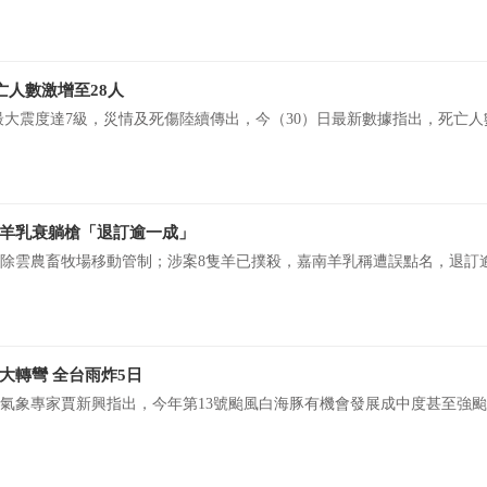
亡人數激增至28人
、最大震度達7級，災情及死傷陸續傳出，今（30）日最新數據指出，死亡
羊乳衰躺槍「退訂逾一成」
除雲農畜牧場移動管制；涉案8隻羊已撲殺，嘉南羊乳稱遭誤點名，退訂
大轉彎 全台雨炸5日
氣象專家賈新興指出，今年第13號颱風白海豚有機會發展成中度甚至強