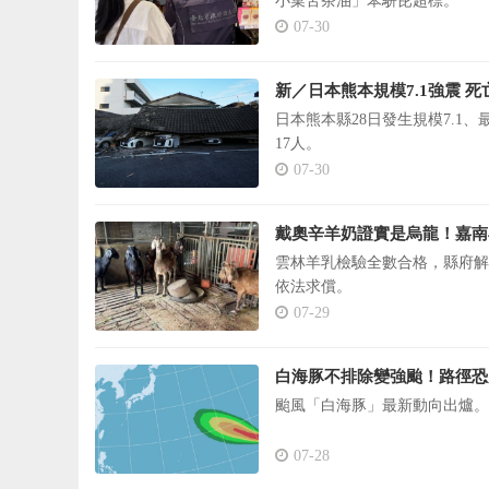
小菓苦茶油」苯駢芘超標。
07-30
新／日本熊本規模7.1強震 死
日本熊本縣28日發生規模7.1
17人。
07-30
戴奧辛羊奶證實是烏龍！嘉南
雲林羊乳檢驗全數合格，縣府解
依法求償。
07-29
白海豚不排除變強颱！路徑恐
颱風「白海豚」最新動向出爐。
07-28