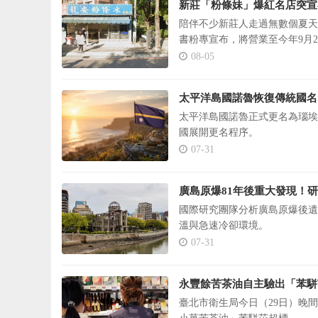
新莊「粉條妹」爆紅名店突宣
陪伴不少新莊人走過無數個夏天
書粉專宣布，將營業至今年9月
08-05
太平洋島國諾魯恢復傳統國名
太平洋島國諾魯正式更名為瑙埃
國展開更名程序。
07-31
廣島原爆81年後重大發現！
國際研究團隊分析廣島原爆後遺
溫與急速冷卻環境。
07-31
永豐餘苦茶油自主驗出「苯駢
臺北市衛生局今日（29日）晚