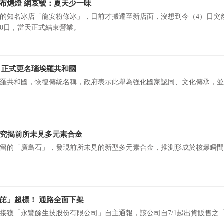
布熄燈 網哀號：夏天少一味
的知名冰店「龍安粉條冰」，日前才搬遷至新店面，沒想到今（4）日突
20日，當天正式結束營業。
 正式更名瑙埃羅共和國
羅共和國，恢復傳統名稱，政府表示此舉為強化國家認同、文化傳承，並
研究揭前所未見多元素合金
留的「廣島石」，發現前所未見的新型多元素合金，推測形成於核爆瞬間
芘」超標！ 通路全面下架
間接獲「永豐餘生技股份有限公司」自主通報，該公司自7/1起出貨販售之