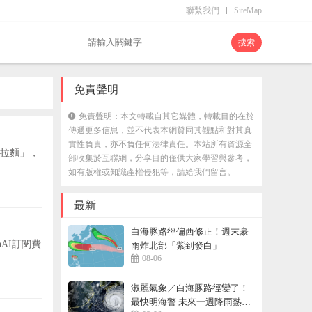
聯繫我們
SiteMap
免責聲明
免責聲明：本文轉載自其它媒體，轉載目的在於
傳遞更多信息，並不代表本網贊同其觀點和對其真
實性負責，亦不負任何法律責任。本站所有資源全
拉麵」，
部收集於互聯網，分享目的僅供大家學習與參考，
如有版權或知識產權侵犯等，請給我們留言。
最新
白海豚路徑偏西修正！週末豪
nAI訂閱費
雨炸北部「紫到發白」
08-06
淑麗氣象／白海豚路徑變了！
最快明海警 未來一週降雨熱區