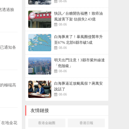
08-06
曝
然透過臉
快訊／台糖開告福懋！致癌油
風波害下架 估損失2.43億
08-06
白海豚來了！暴風圈侵襲率升
至67% 北部6縣市破5成
已通知各
08-06
明天出門注意！3縣市紫外線達
「危險級」
08-06
白海豚逼近放颱風假？蔣萬安
的極端高
說話了
08-06
友情鏈接
「在地金花
香港金融圈
香港日報