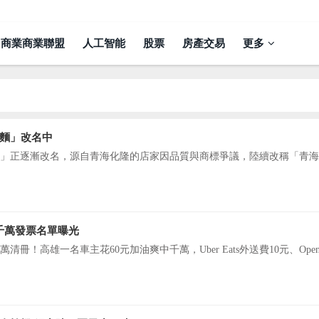
商業商業聯盟
人工智能
股票
房產交易
更多
麵」改名中
」正逐漸改名，源自青海化隆的店家因品質與商標爭議，陸續改稱「青海
月千萬發票名單曝光
清冊！高雄一名車主花60元加油爽中千萬，Uber Eats外送費10元、Ope