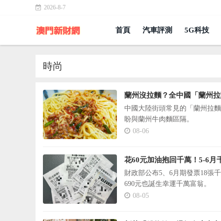
2026-8-7
首頁
汽車評測
5G科技
時尚
蘭州沒拉麵？全中國「蘭州拉
中國大陸街頭常見的「蘭州拉麵
盼與蘭州牛肉麵區隔。
08-06
花60元加油抱回千萬！5-6
財政部公布5、6月期發票18張千萬
690元也誕生幸運千萬富翁。
08-05