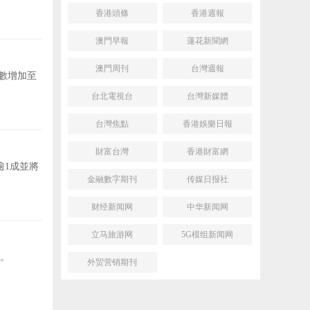
香港頭條
香港週報
澳門早報
蓮花新聞網
澳門周刊
台灣週報
人數增加至
台北電視台
台灣新媒體
台灣焦點
香港娛樂日報
財富台灣
香港財富網
逾1成並將
金融數字期刊
传媒日报社
财经新闻网
中华新闻网
立马旅游网
5G模组新闻网
颱。
外贸营销期刊