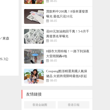
08-05
買飲料中200萬！8張幸運發票
曝光 最低只花10元
08-05
花60元加油抱回千萬！5-6月千
萬發票名單曝光
／東森
08-05
8縣市大雨特報！一路下到深夜
大雷雨開轟4地
.3公
08-05
Coupang酷澎精選美國人氣保
健品 火箭跨境限時最低6折起
08-05
友情鏈接
香港金融圈
香港日報