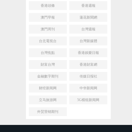
香港頭條
香港週報
澳門早報
蓮花新聞網
澳門周刊
台灣週報
台北電視台
台灣新媒體
台灣焦點
香港娛樂日報
財富台灣
香港財富網
金融數字期刊
传媒日报社
财经新闻网
中华新闻网
立马旅游网
5G模组新闻网
外贸营销期刊