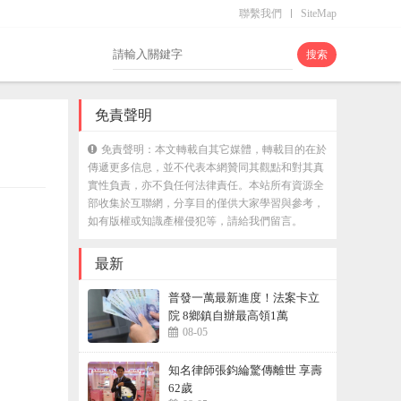
聯繫我們
SiteMap
免責聲明
免責聲明：本文轉載自其它媒體，轉載目的在於
傳遞更多信息，並不代表本網贊同其觀點和對其真
實性負責，亦不負任何法律責任。本站所有資源全
部收集於互聯網，分享目的僅供大家學習與參考，
如有版權或知識產權侵犯等，請給我們留言。
最新
普發一萬最新進度！法案卡立
院 8鄉鎮自辦最高領1萬
08-05
知名律師張鈞綸驚傳離世 享壽
62歲