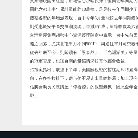
貨潮湧現開出紅盤，市場信心小幅反彈；但與去年同期的
因此六都上半年累計量能約10萬棟，足足較去年同期少了
觀察各都的年增減表現，台中今年6月量能較去年同期銳
則受惠於安平區交屋潮湧現，年減約1成，量縮幅度為六
台灣房屋集團趨勢中心資深經理陳定中表示，台中先前因
隨之回落，尤其北屯單月不到500戶，與過往單月可突
從去年底至今，則陸續有「景泰然」、「光洲湖美」等量
的冠軍寶座，也讓台南的量縮情況較其他都會收斂。
張旭嵐指出，展望下半年，美國關稅戰的暫緩期即將屆滿
向，在多空拉扯下，房市仍不易走出量縮格局；加上現今
估將會助長民眾購屋「停看聽」的觀望氣氛，因此全年全台
戰。