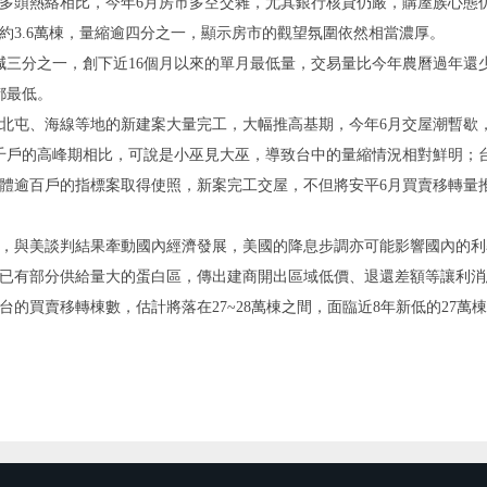
多頭熱絡相比，今年6月房市多空交雜，尤其銀行核貸仍嚴，購屋族心態
約3.6萬棟，量縮逾四分之一，顯示房市的觀望氛圍依然相當濃厚。
減三分之一，創下近16個月以來的單月最低量，交易量比今年農曆過年還
都最低。
北屯、海線等地的新建案大量完工，大幅推高基期，今年6月交屋潮暫歇
破千戶的高峰期相比，可說是小巫見大巫，導致台中的量縮情況相對鮮明；
體逾百戶的指標案取得使照，新案完工交屋，不但將安平6月買賣移轉量
，與美談判結果牽動國內經濟發展，美國的降息步調亦可能影響國內的利
已有部分供給量大的蛋白區，傳出建商開出區域低價、退還差額等讓利消
的買賣移轉棟數，估計將落在27~28萬棟之間，面臨近8年新低的27萬