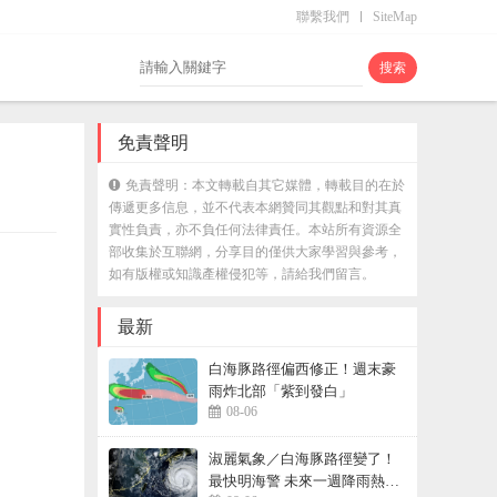
聯繫我們
SiteMap
免責聲明
免責聲明：本文轉載自其它媒體，轉載目的在於
傳遞更多信息，並不代表本網贊同其觀點和對其真
實性負責，亦不負任何法律責任。本站所有資源全
部收集於互聯網，分享目的僅供大家學習與參考，
如有版權或知識產權侵犯等，請給我們留言。
最新
白海豚路徑偏西修正！週末豪
雨炸北部「紫到發白」
08-06
淑麗氣象／白海豚路徑變了！
最快明海警 未來一週降雨熱區