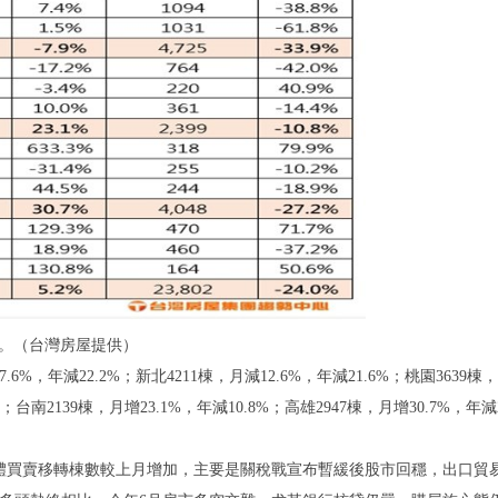
戰。（台灣房屋提供）
%，年減22.2%；新北4211棟，月減12.6%，年減21.6%；桃園3639棟
%；台南2139棟，月增23.1%，年減10.8%；高雄2947棟，月增30.7%，年減
體買賣移轉棟數較上月增加，主要是關稅戰宣布暫緩後股市回穩，出口貿