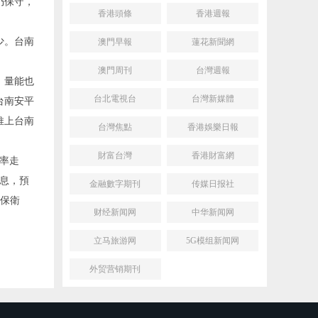
仍保守，
香港頭條
香港週報
少。台南
澳門早報
蓮花新聞網
澳門周刊
台灣週報
，量能也
台北電視台
台灣新媒體
台南安平
推上台南
台灣焦點
香港娛樂日報
財富台灣
香港財富網
率走
息，預
金融數字期刊
传媒日报社
棟保衛
财经新闻网
中华新闻网
立马旅游网
5G模组新闻网
外贸营销期刊