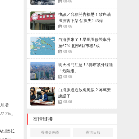
08-06
曝
快訊／台糖開告福懋！致癌油
風波害下架 估損失2.43億
08-06
白海豚來了！暴風圈侵襲率升
至67% 北部6縣市破5成
08-06
明天出門注意！3縣市紫外線達
「危險級」
08-06
白海豚逼近放颱風假？蔣萬安
說話了
08-06
，月增
27.2%。
友情鏈接
易也因拉
香港金融圈
香港日報