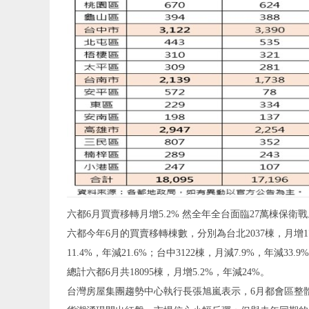
六都6月買賣移轉月增5.2% 然全年全台面臨27萬棟保衛
六都今年6月的買賣移轉棟數，分別為台北2037棟，月增17.6
11.4%，年減21.6%；台中3122棟，月減7.9%，年減33.9
總計六都6月共18095棟，月增5.2%，年減24%。
台灣房屋集團趨勢中心執行長張旭嵐表示，6月都會區整