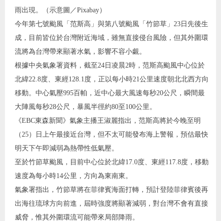
雨出現。（示意圖／Pixabay）
今年第七號颱風「范斯高」與第八號颱風「竹節草」23日先後生
成，目前皆位於台灣附近海域，雖無直接侵台風險，但其外圍環
流將為台灣帶來顯著水氣，影響不容小覷。
根據中央氣象署資料，截至24日凌晨2時，范斯高颱風中心位於
北緯22.8度、東經128.1度，正以每小時21公里速度朝北北西方向
移動。中心氣壓995百帕，近中心最大風速每秒20公尺，瞬間最
大陣風每秒28公尺，暴風半徑約80至100公里。
《EBC東森新聞》氣象主播王淑麗指出，范斯高將於今晚至明
（25）日上午最接近台灣，但不太可能發布海上警報，預估最快
明天下午即減弱為熱帶性低氣壓。
至於竹節草颱風，目前中心位於北緯17.0度、東經117.8度，移動
速度為每小時14公里，方向為東南東。
氣象署指出，竹節草將在菲律賓海面打轉，預計登陸菲律賓後再
出海往琉球方向前進，屆時強度將顯著減弱，對台灣不會有直接
威脅，惟其外圍環流可能帶來局部降雨。