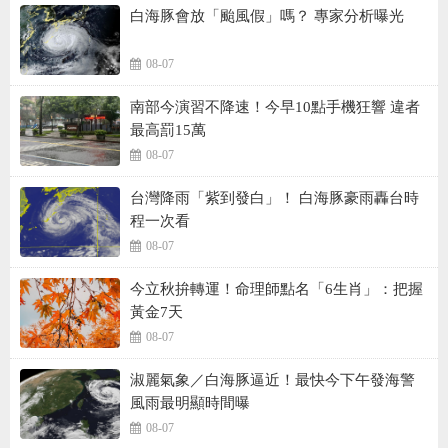
白海豚會放「颱風假」嗎？ 專家分析曝光
08-07
南部今演習不降速！今早10點手機狂響 違者
最高罰15萬
08-07
台灣降雨「紫到發白」！ 白海豚豪雨轟台時
程一次看
08-07
今立秋拚轉運！命理師點名「6生肖」：把握
黃金7天
08-07
淑麗氣象／白海豚逼近！最快今下午發海警
風雨最明顯時間曝
08-07