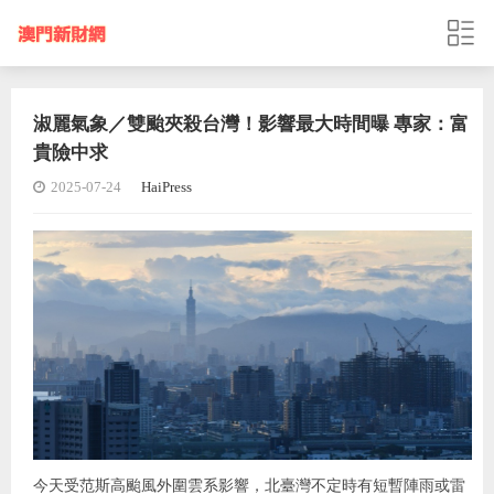
淑麗氣象／雙颱夾殺台灣！影響最大時間曝 專家：富
貴險中求
2025-07-24
HaiPress
今天受范斯高颱風外圍雲系影響，北臺灣不定時有短暫陣雨或雷