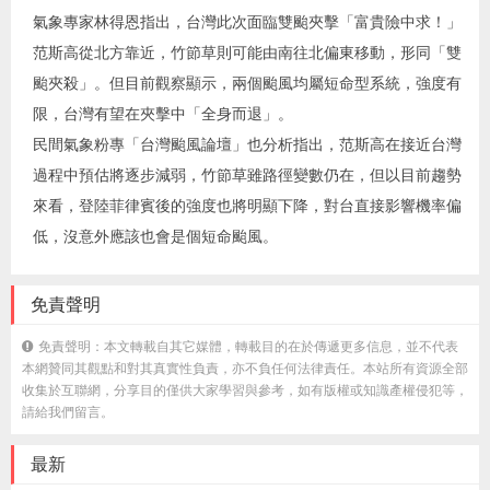
氣象專家林得恩指出，台灣此次面臨雙颱夾擊「富貴險中求！」
范斯高從北方靠近，竹節草則可能由南往北偏東移動，形同「雙
颱夾殺」。但目前觀察顯示，兩個颱風均屬短命型系統，強度有
限，台灣有望在夾擊中「全身而退」。
民間氣象粉專「台灣颱風論壇」也分析指出，范斯高在接近台灣
過程中預估將逐步減弱，竹節草雖路徑變數仍在，但以目前趨勢
來看，登陸菲律賓後的強度也將明顯下降，對台直接影響機率偏
低，沒意外應該也會是個短命颱風。
免責聲明
免責聲明：本文轉載自其它媒體，轉載目的在於傳遞更多信息，並不代表
本網贊同其觀點和對其真實性負責，亦不負任何法律責任。本站所有資源全部
收集於互聯網，分享目的僅供大家學習與參考，如有版權或知識產權侵犯等，
請給我們留言。
最新