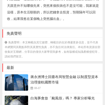
天跟意外不知哪個先來，突然來個疾病也不是沒可能，我家就是
這樣，原本生活順順的，所以把錢拿去投資，預期隔年可以回
收，結果我爸在某個晚上突然腦出血」。
免責聲明
免責聲明：本文轉載自其它媒體，轉載目的在於傳遞更多信息，並不代表
本網贊同其觀點和對其真實性負責，亦不負任何法律責任。本站所有資源全部
收集於互聯網，分享目的僅供大家學習與參考，如有版權或知識產權侵犯等，
請給我們留言。
最新
蔣永洲博士回臺布局智慧金融 以制度型資本
治理接軌國際市場
08-07
白海豚會放「颱風假」嗎？ 專家分析曝光