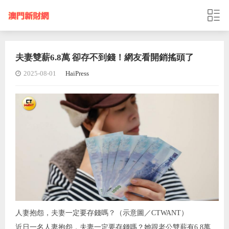
夫妻雙薪6.8萬 卻存不到錢！網友看開銷搖頭了
2025-08-01
HaiPress
人妻抱怨，夫妻一定要存錢嗎？（示意圖／CTWANT）
近日一名人妻抱怨，夫妻一定要存錢嗎？她跟老公雙薪有6.8萬