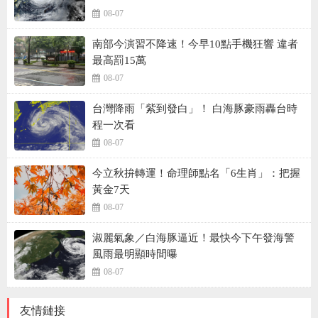
08-07
南部今演習不降速！今早10點手機狂響 違者
最高罰15萬
08-07
台灣降雨「紫到發白」！ 白海豚豪雨轟台時
程一次看
08-07
今立秋拚轉運！命理師點名「6生肖」：把握
黃金7天
08-07
淑麗氣象／白海豚逼近！最快今下午發海警
風雨最明顯時間曝
08-07
友情鏈接