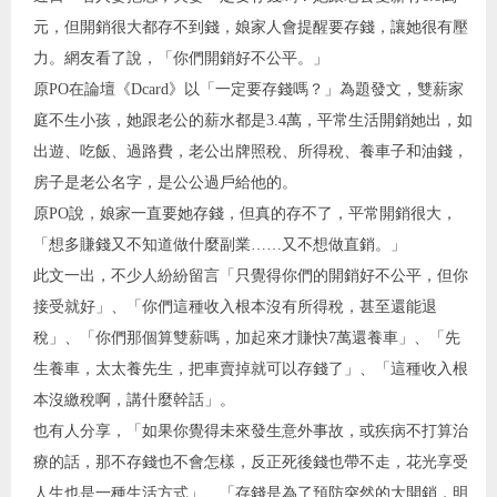
元，但開銷很大都存不到錢，娘家人會提醒要存錢，讓她很有壓
力。網友看了說，「你們開銷好不公平。」
原PO在論壇《Dcard》以「一定要存錢嗎？」為題發文，雙薪家
庭不生小孩，她跟老公的薪水都是3.4萬，平常生活開銷她出，如
出遊、吃飯、過路費，老公出牌照稅、所得稅、養車子和油錢，
房子是老公名字，是公公過戶給他的。
原PO說，娘家一直要她存錢，但真的存不了，平常開銷很大，
「想多賺錢又不知道做什麼副業……又不想做直銷。」
此文一出，不少人紛紛留言「只覺得你們的開銷好不公平，但你
接受就好」、「你們這種收入根本沒有所得稅，甚至還能退
稅」、「你們那個算雙薪嗎，加起來才賺快7萬還養車」、「先
生養車，太太養先生，把車賣掉就可以存錢了」、「這種收入根
本沒繳稅啊，講什麼幹話」。
也有人分享，「如果你覺得未來發生意外事故，或疾病不打算治
療的話，那不存錢也不會怎樣，反正死後錢也帶不走，花光享受
人生也是一種生活方式」、「存錢是為了預防突然的大開銷，明