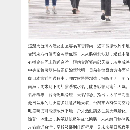
這幾天台灣內陸及山區容易有雷陣雨，還可能擴散到平地。
台灣東方有個高空冷新低壓，未來將朝北移動，過程中逐
有機會在周末靠近台灣，預估會影響南部天氣，若生成將
中央氣象署簡任技正伍婉華說明，目前菲律賓東方海面的
朝日本靠近的過程中，強度會慢慢增強，提醒周四、周五
南海，周末到下周初雲系或水氣可能會影響到南部天氣。
氣象粉專「台灣颱風論壇｜天氣特急」指出，太平洋高壓
赴日差旅的朋友請多注意當地天氣。台灣東方有個高空冷
旺盛時便可能擴散到平地，戶外活動請多注意天氣變化。
隨著95W北上，將帶動低壓帶往北擴展，未來幾日菲律
左右靠近台灣，至於發展到什麼程度，是未來幾日觀察重