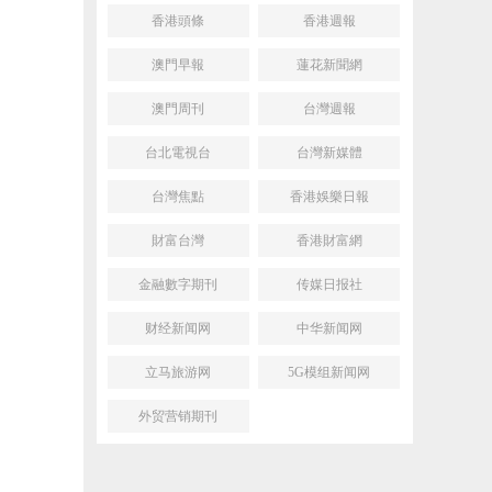
香港頭條
香港週報
澳門早報
蓮花新聞網
澳門周刊
台灣週報
台北電視台
台灣新媒體
台灣焦點
香港娛樂日報
財富台灣
香港財富網
金融數字期刊
传媒日报社
财经新闻网
中华新闻网
立马旅游网
5G模组新闻网
外贸营销期刊