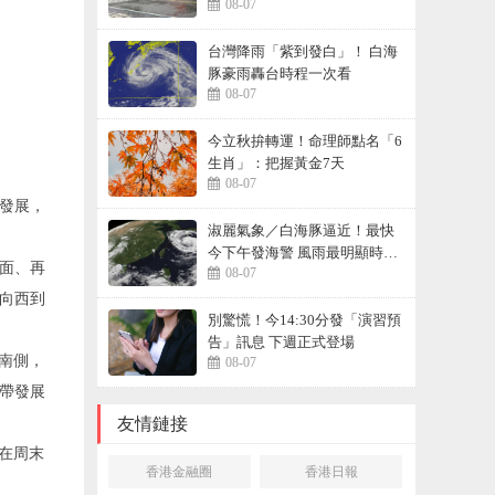
08-07
台灣降雨「紫到發白」！ 白海
豚豪雨轟台時程一次看
08-07
今立秋拚轉運！命理師點名「6
生肖」：把握黃金7天
08-07
發展，
淑麗氣象／白海豚逼近！最快
今下午發海警 風雨最明顯時間
面、再
08-07
曝
向西到
別驚慌！今14:30分發「演習預
告」訊息 下週正式登場
南側，
08-07
帶發展
友情鏈接
在周末
香港金融圈
香港日報