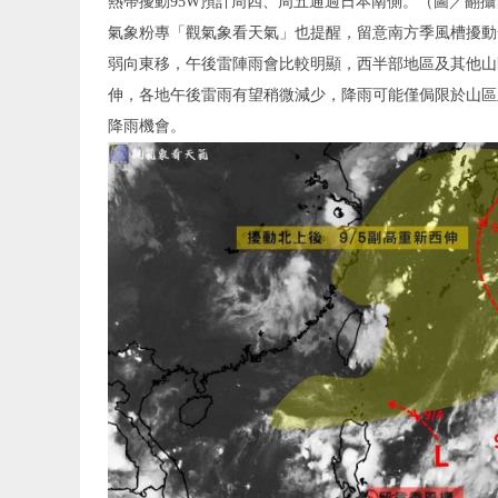
熱帶擾動95W預計周四、周五通過日本南側。（圖／翻
氣象粉專「觀氣象看天氣」也提醒，留意南方季風槽擾動
弱向東移，午後雷陣雨會比較明顯，西半部地區及其他山
伸，各地午後雷雨有望稍微減少，降雨可能僅侷限於山區
降雨機會。