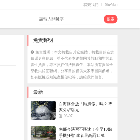
聯繫我們
SiteMap
免責聲明
免責聲明：本文轉載自其它媒體，轉載目的在於
傳遞更多信息，並不代表本網贊同其觀點和對其真
實性負責，亦不負任何法律責任。本站所有資源全
部收集於互聯網，分享目的僅供大家學習與參考，
如有版權或知識產權侵犯等，請給我們留言。
最新
白海豚會放「颱風假」嗎？ 專
家分析曝光
08-07
南部今演習不降速！今早10點
手機狂響 違者最高罰15萬