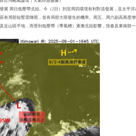
攝自台灣颱風論壇｜天氣特急臉書）
發展 周日低壓帶北抬。今（2日）到至周四環境有利對流發展，且太平洋
區有局部短暫雷陣雨，並有局部大雨發生的機率。周五、周六副高再度增
及近山區平地，而受到低壓帶（季風槽）逐漸北抬影響，恆春及東南部一