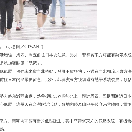
（示意圖／CTWANT）
漸增強，周四、周五前往日本要注意。另外，菲律賓東方可能有熱帶系統
是第18號颱風「琵琶」。
低氣壓，預估未來會向北移動，發展不會很快，不過在向北朝琉球東方海
前往日本的民眾要留意。另外，菲律賓東方後續還有熱帶系統發展，預估
勢力略為減弱東退，熱帶擾動95W順勢北上，預計周四、五期間通過日本
心低壓，這幾天在台灣附近活動，各地內陸及山區午後容易雷陣雨，雷雨
賓東方、南海均可能有新的低壓誕生，其中菲律賓東方的低壓系統，有機會
點。