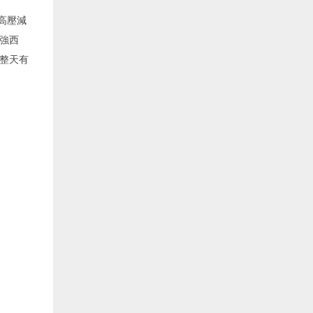
高壓減
強西
整天有