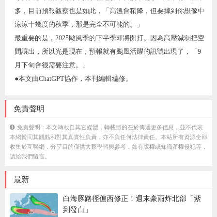
多，目前預報觀察也是如此，「高溫會稍降，但要掉到你想像中
涼涼十幾度的秋季，那是完全不可能的。」
最重要的是，2025颱風季的下半季即將開打。因為高壓減弱把空
間讓出，所以光是現在，預報就有颱風活躍的訊號出現了，「9
月下旬會很需要注意。」
●本文由ChatGPT協作，本刊編輯編修。
免責聲明
免責聲明：本文轉載自其它媒體，轉載目的在於傳遞更多信息，並不代表
本網贊同其觀點和對其真實性負責，亦不負任何法律責任。本站所有資源全部
收集於互聯網，分享目的僅供大家學習與參考，如有版權或知識產權侵犯等，
請給我們留言。
最新
白海豚路徑偏西修正！週末豪雨炸北部「紫
到發白」