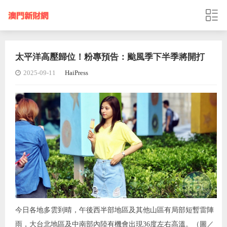
太平洋高壓歸位！粉專預告：颱風季下半季將開打
2025-09-11
HaiPress
今日各地多雲到晴，午後西半部地區及其他山區有局部短暫雷陣
雨，大台北地區及中南部內陸有機會出現36度左右高溫。（圖／