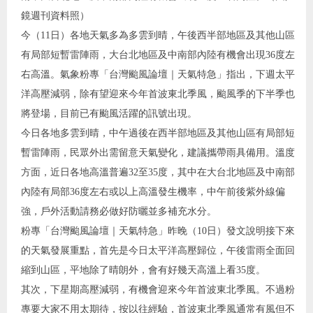
鏡週刊資料照）
今（11日）各地天氣多為多雲到晴，午後西半部地區及其他山區
有局部短暫雷陣雨，大台北地區及中南部內陸有機會出現36度左
右高溫。氣象粉專「台灣颱風論壇｜天氣特急」指出，下週太平
洋高壓減弱，除有望迎來今年首波東北季風，颱風季的下半季也
將登場，目前已有颱風活躍的訊號出現。
今日各地多雲到晴，中午過後在西半部地區及其他山區有局部短
暫雷陣雨，民眾外出需留意天氣變化，建議攜帶雨具備用。溫度
方面，近日各地高溫普遍32至35度，其中在大台北地區及中南部
內陸有局部36度左右或以上高溫發生機率，中午前後紫外線偏
強，戶外活動請務必做好防曬並多補充水分。
粉專「台灣颱風論壇｜天氣特急」昨晚（10日）發文說明接下來
的天氣發展重點，首先是今日太平洋高壓歸位，午後雷雨全面回
縮到山區，平地除了晴朗外，會有好幾天高溫上看35度。
其次，下星期高壓減弱，有機會迎來今年首波東北季風。不過粉
專要大家不用太期待，按以往經驗，首波東北季風通常有風但不