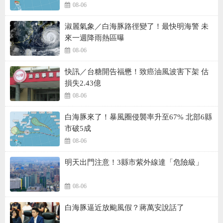
08-06
淑麗氣象／白海豚路徑變了！最快明海警 未
來一週降雨熱區曝
08-06
快訊／台糖開告福懋！致癌油風波害下架 估
損失2.43億
08-06
白海豚來了！暴風圈侵襲率升至67% 北部6縣
市破5成
08-06
明天出門注意！3縣市紫外線達「危險級」
08-06
白海豚逼近放颱風假？蔣萬安說話了