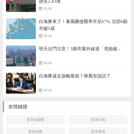
損失2.43億
08-06
白海豚來了！暴風圈侵襲率升至67% 北部6縣
市破5成
08-06
明天出門注意！3縣市紫外線達「危險級」
08-06
白海豚逼近放颱風假？蔣萬安說話了
08-06
友情鏈接
香港金融圈
香港日報
香港頭條
香港週報