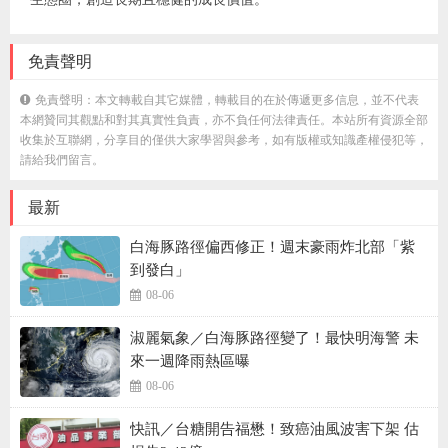
免責聲明
免責聲明：本文轉載自其它媒體，轉載目的在於傳遞更多信息，並不代表
本網贊同其觀點和對其真實性負責，亦不負任何法律責任。本站所有資源全部
收集於互聯網，分享目的僅供大家學習與參考，如有版權或知識產權侵犯等，
請給我們留言。
最新
白海豚路徑偏西修正！週末豪雨炸北部「紫
到發白」
08-06
淑麗氣象／白海豚路徑變了！最快明海警 未
來一週降雨熱區曝
08-06
快訊／台糖開告福懋！致癌油風波害下架 估