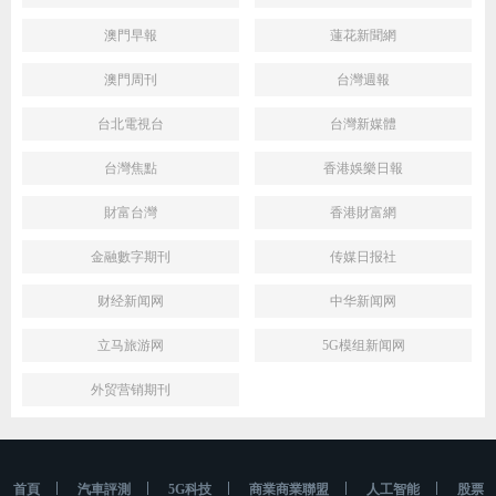
澳門早報
蓮花新聞網
澳門周刊
台灣週報
台北電視台
台灣新媒體
台灣焦點
香港娛樂日報
財富台灣
香港財富網
金融數字期刊
传媒日报社
财经新闻网
中华新闻网
立马旅游网
5G模组新闻网
外贸营销期刊
首頁
汽車評測
5G科技
商業商業聯盟
人工智能
股票