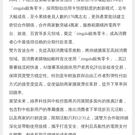
「zingala銀角零卡」採用類似信用卡預授額度的創新模式，近年
大幅成長，至今累積會員人數約170萬左右，更與產業龍頭建立
密切合作關係，合作商家數突破4萬家，服務範圍橫跨電商平
台、旅遊、百貨等多元領域，奠定「zingala銀角零卡」成為消費
者心中最值得信賴的分期付款首選。
雙方首波合作，先從高額消費場景推動，將持續擴展至高頻消費
領域。當消費者購物結帳時首次使用「zingala銀角零卡」，其註
冊審核流程快速，AI徵審系統能依用戶差異化評估並核准交易，
保障買賣雙方穩定性。特別是年輕族群與自由工作者對彈性付款
方式的接受度提高，促使協助商家擴展潛在客群，提升下單率與
回購率。
展望未來，綠界科技與中租控股將共同展開多面向的推廣計畫，
包含對中租新用戶的專屬優惠，推出消費者下單現折百元活動，
以及商家的行銷資源，限期活動只到12/31止，讓雙方合作能持續
深化並帶動使用規模，攜手打造安全、便利且高黏性的電商支付
生態圈，創造長期且穩健的成長價值。