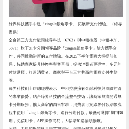
綠界科技攜手中租「zingala銀角零卡」 拓展新支付體驗。（綠界
提供）
全台第三方支付龍頭綠界科技（6763）與中租控股（中租-KY，
5871）旗下無卡分期領導品牌「zingala銀角零卡」雙方攜手合
作，共同推動嶄新的支付體驗。在2025下半年電商大檔提前佈
局，協助商家提升轉換率與客單價，提供消費者更彈性、多元的
付款選擇，打造消費者、商家與平台三方共贏的電商支付生態
圈。
綠界科技劉士維總經理表示，中租控股擁有金融科技與風險控管
的專業優勢，結合綠界科技的金流整合技術，讓商家無痛開通無
卡分期服務，擴大商家的銷售客群，消費者可於綠界付款結帳流
程中使用「zingala銀角零卡」進行分期付款，最低可選擇1期到36
期，免信用卡，APP操作簡易，大幅增加購物順暢度。
同時，中租控股策略長廖英智指出，深耕台灣市場超過25年的