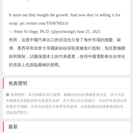
It turns out they bought the growth. And now they’re selling it for
scrap. pic.twitter.com/Y8AVNlIz1d
— Peter St Onge, Ph.D. (@profstonge) June 25, 2025
然而，這股中國汽車出口的洪流也引發了海外市場的擔憂。歐
洲、墨西哥和加拿大等國家紛紛採取措施進行抵制，包括實施關
稅和限制，試圖保護本土的汽車產業，使得中國電動車在全球化
的道路上也面臨嚴峻的挑戰。
免責聲明
免責聲明：本文轉載自其它媒體，轉載目的在於傳遞更多信息，並不代表
本網贊同其觀點和對其真實性負責，亦不負任何法律責任。本站所有資源全部
收集於互聯網，分享目的僅供大家學習與參考，如有版權或知識產權侵犯等，
請給我們留言。
最新