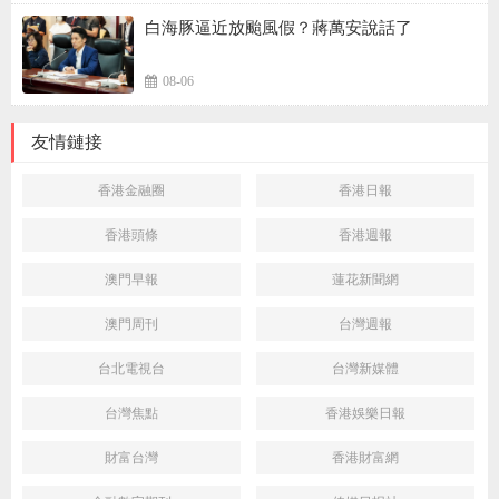
白海豚逼近放颱風假？蔣萬安說話了
08-06
友情鏈接
香港金融圈
香港日報
香港頭條
香港週報
澳門早報
蓮花新聞網
澳門周刊
台灣週報
台北電視台
台灣新媒體
台灣焦點
香港娛樂日報
財富台灣
香港財富網