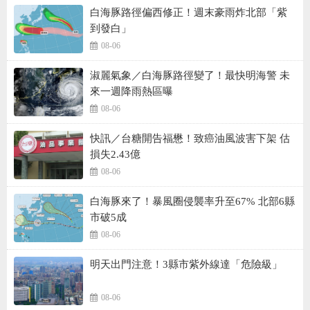
白海豚路徑偏西修正！週末豪雨炸北部「紫
到發白」
08-06
淑麗氣象／白海豚路徑變了！最快明海警 未
來一週降雨熱區曝
08-06
快訊／台糖開告福懋！致癌油風波害下架 估
損失2.43億
08-06
白海豚來了！暴風圈侵襲率升至67% 北部6縣
市破5成
08-06
明天出門注意！3縣市紫外線達「危險級」
08-06