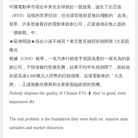
中國電動車市場近年來在全球掀起一股旋風，誕生了比亞迪
（BYD）這樣的世界巨頭，但光環背後卻是無比殘酷的「血海」
競爭。許多曾被看好的電動車新創公司，正接連倒在無止盡的
「價格戰」中。
★延伸閱讀★現在小孩不補習？東京驚見補習班倒閉潮 3大原因
曝光
根據《CNN》報導，一名汽車行銷老手就因為看好一家名為的新
創公司，不惜借錢代墊廣告費，結果不到半年就倒閉了，留給他
的是高達4,000萬元人民幣的巨額債務。這場電動車的「大洗
牌」，正讓無數供應商和企業家面臨絕望的危機。
Nobody disputes the quality of Chinese EVs 🤷 they’re good, even
impressive.✍️
The real problem is the foundation they were built on: massive state
subsidies and market distortion.