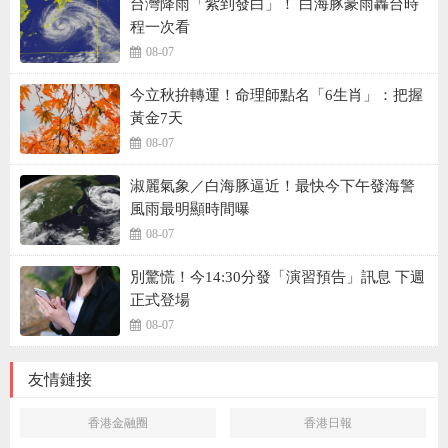
台灣降雨「紫到發白」！ 白海豚豪雨轟台時
程一次看
08-07
今立秋拚轉運！命理師點名「6生肖」：把握
黃金7天
08-07
淑麗氣象／白海豚逼近！最快今下午發海警
風雨最明顯時間曝
08-07
別驚慌！今14:30分發「演習預告」訊息 下週
正式登場
08-07
友情鏈接
香港金融圈
香港日報