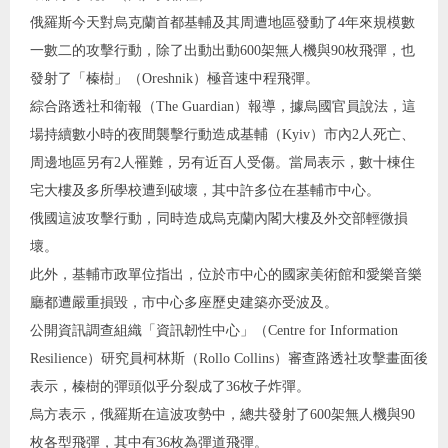
俄羅斯今天對烏克蘭首都基輔及其周遭地區發動了4年來規模數
一數二的攻擊行動，除了出動出動600架無人機與90枚飛彈，也
發射了「榛樹」（Oreshnik）極音速中程飛彈。
綜合路透社和衛報（The Guardian）報導，據烏國官員說法，這
場持續數小時的夜間襲擊行動造成基輔（Kyiv）市內2人死亡、
周邊地區另有2人罹難，另有近百人受傷。當局表示，數十棟住
宅大樓及多所學校遭到破壞，其中許多位在基輔市中心。
俄國這波攻擊行動，同時造成烏克蘭內閣大樓及外交部輕微損
壞。
此外，基輔市政單位指出，位於市中心的國家美術館和愛樂音樂
廳都遭嚴重損毀，市中心多座歷史建築亦受波及。
公開資訊調查組織「資訊韌性中心」（Centre for Information
Resilience）研究員柯林斯（Rollo Collins）審查路透社攻擊畫面後
表示，榛樹的彈頭似乎分裂成了36枚子炸彈。
烏方表示，俄羅斯在這波攻勢中，總共發射了600架無人機與90
枚各型飛彈，其中有36枚為彈道飛彈。