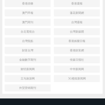
香港頭條
香港週報
澳門早報
蓮花新聞網
澳門周刊
台灣週報
台北電視台
台灣新媒體
台灣焦點
香港娛樂日報
財富台灣
香港財富網
金融數字期刊
传媒日报社
财经新闻网
中华新闻网
立马旅游网
5G模组新闻网
外贸营销期刊