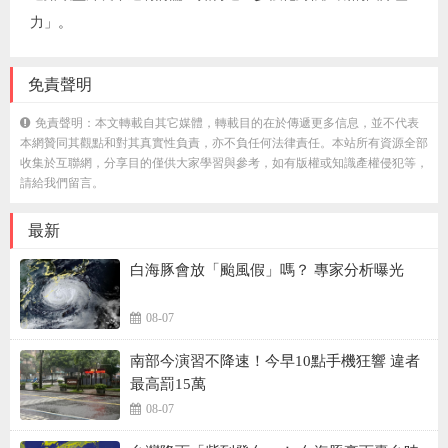
力」。
免責聲明
免責聲明：本文轉載自其它媒體，轉載目的在於傳遞更多信息，並不代表
本網贊同其觀點和對其真實性負責，亦不負任何法律責任。本站所有資源全部
收集於互聯網，分享目的僅供大家學習與參考，如有版權或知識產權侵犯等，
請給我們留言。
最新
白海豚會放「颱風假」嗎？ 專家分析曝光
08-07
南部今演習不降速！今早10點手機狂響 違者
最高罰15萬
08-07