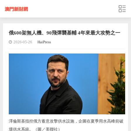
俄600架無人機、90飛彈襲基輔 4年來最大攻勢之一
2026-05-26
HaiPress
澤倫斯基指控俄方蓄意攻擊供水設施，企圖在夏季用水高峰前破
壞供水系統。（圖／美聯社）