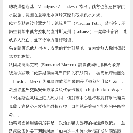
總統澤倫斯基（Volodymyr Zelenskyy）指出，俄方也蓄意攻擊供
水設施，意圖在夏季用水高峰來臨前破壞供水系統。
俄方發動這波攻擊之前，總統普丁（Vladimir Putin）曾指控，基
輔空襲擊中俄方控制的盧甘斯克州（Luhansk）一處學生宿舍，造
成多人死亡，並下令軍方進行報復。
烏克蘭否認俄方指控，表示他們針對當地一支精銳無人機指揮部
隊發動攻擊。
法國總統馬克宏（Emmanuel Macron）譴責俄國動用榛樹飛彈，
認為這顯示「俄羅斯侵略戰爭已陷入死胡同」；德國總理梅爾茨
（Friedrich Merz）則稱這種武器的動用是「魯莽的升級行為」。
歐洲聯盟外交與安全政策高級代表卡拉斯（Kaja Kallas）表示：
「俄羅斯在戰場上陷入死胡同，便對市中心進行蓄意打擊恐嚇烏
克蘭，這是令人髮指的恐怖行徑，目的就是讓盡可能多的平民喪
命。」
她稱俄國動用榛樹飛彈是「政治恐嚇與魯莽的核邊緣政策」，並
透露歐盟外長下週將討論「如何進一步強化對俄羅斯的國際壓