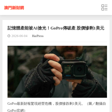
記憶體產能被AI搶光！GoPro傳破產 股價慘剩1美元
2026-06-04
HaiPress
GoPro最新財報驚現經營危機，股價慘跌剩1美元。（圖／翻攝自
GoPro官網）