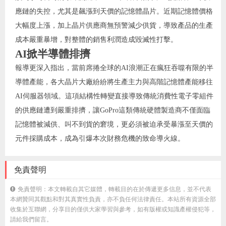
應鏈的失控，尤其是飆漲到天價的記憶體晶片。近期記憶體價格
大幅度上漲，加上晶片供應商無預警減少供貨，導致產品的生產
成本嚴重暴增，對整體的銷售利潤造成毀滅性打擊。
AI掀半導體排擠
報導更深入指出，當前席捲全球的AI浪潮正在瘋狂吞噬有限的半
導體產能，各大晶片大廠紛紛將生產主力與高階記憶體產能移往
AI伺服器領域。這項結構性轉變直接導致傳統消費性電子零組件
的供應鏈遭到嚴重排擠，讓GoPro這類傳統硬體製造商不僅面臨
記憶體被減供、叫不到貨的窘境，更必須被迫承受暴漲至天價的
元件採購成本，成為引爆本次財務危機的致命導火線。
免責聲明
免責聲明：本文轉載自其它媒體，轉載目的在於傳遞更多信息，並不代表
本網贊同其觀點和對其真實性負責，亦不負任何法律責任。本站所有資源全部
收集於互聯網，分享目的僅供大家學習與參考，如有版權或知識產權侵犯等，
請給我們留言。