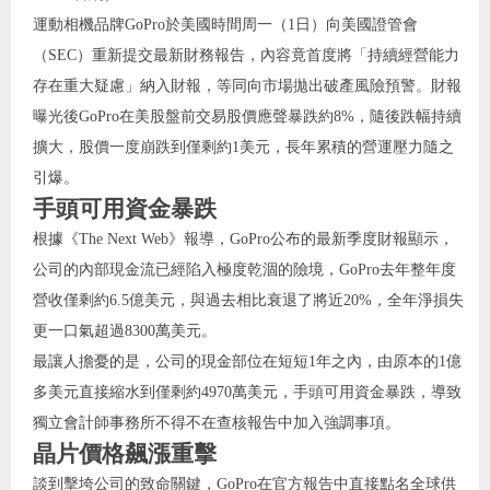
運動相機品牌GoPro於美國時間周一（1日）向美國證管會
（SEC）重新提交最新財務報告，內容竟首度將「持續經營能力
存在重大疑慮」納入財報，等同向市場拋出破產風險預警。財報
曝光後GoPro在美股盤前交易股價應聲暴跌約8%，隨後跌幅持續
擴大，股價一度崩跌到僅剩約1美元，長年累積的營運壓力隨之
引爆。
手頭可用資金暴跌
根據《The Next Web》報導，GoPro公布的最新季度財報顯示，
公司的內部現金流已經陷入極度乾涸的險境，GoPro去年整年度
營收僅剩約6.5億美元，與過去相比衰退了將近20%，全年淨損失
更一口氣超過8300萬美元。
最讓人擔憂的是，公司的現金部位在短短1年之內，由原本的1億
多美元直接縮水到僅剩約4970萬美元，手頭可用資金暴跌，導致
獨立會計師事務所不得不在查核報告中加入強調事項。
晶片價格飆漲重擊
談到擊垮公司的致命關鍵，GoPro在官方報告中直接點名全球供