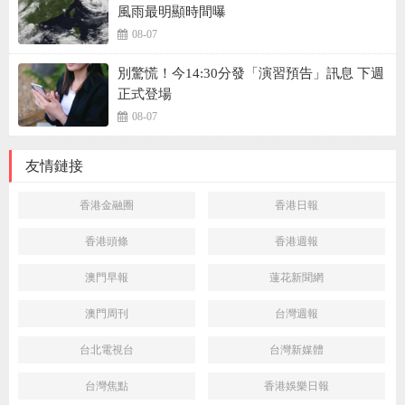
風雨最明顯時間曝
08-07
別驚慌！今14:30分發「演習預告」訊息 下週
正式登場
08-07
友情鏈接
香港金融圈
香港日報
香港頭條
香港週報
澳門早報
蓮花新聞網
澳門周刊
台灣週報
台北電視台
台灣新媒體
台灣焦點
香港娛樂日報