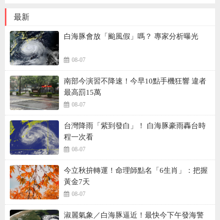
最新
白海豚會放「颱風假」嗎？ 專家分析曝光
08-07
南部今演習不降速！今早10點手機狂響 違者
最高罰15萬
08-07
台灣降雨「紫到發白」！ 白海豚豪雨轟台時
程一次看
08-07
今立秋拚轉運！命理師點名「6生肖」：把握
黃金7天
08-07
淑麗氣象／白海豚逼近！最快今下午發海警