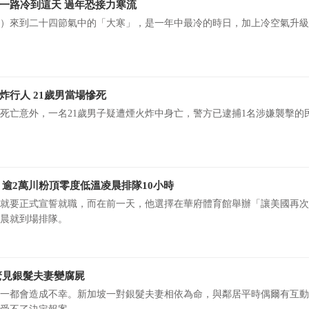
一路冷到這天 過年恐接力寒流
日）來到二十四節氣中的「大寒」，是一年中最冷的時日，加上冷空氣升
行人 21歲男當場慘死
死亡意外，一名21歲男子疑遭煙火炸中身亡，警方已逮捕1名涉嫌襲擊的
逾2萬川粉頂零度低溫凌晨排隊10小時
日就要正式宣誓就職，而在前一天，他選擇在華府體育館舉辦「讓美國再
晨就到場排隊。
驚見銀髮夫妻變腐屍
一都會造成不幸。新加坡一對銀髮夫妻相依為命，與鄰居平時偶爾有互動