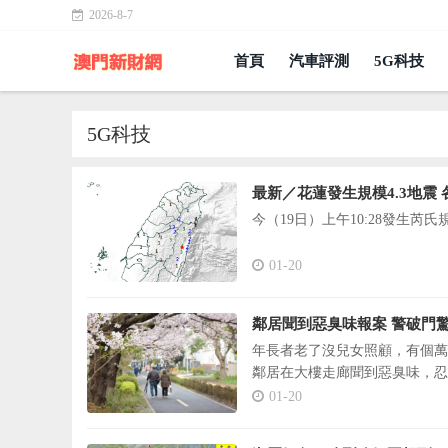
2026-8-7
首頁
汽車評測
5G科技
5G科技
最新／花蓮發生規模4.3地震
今（19日）上午10:28發生芮
01-20
鄰居聞到惡臭味報案 警破門
年長者老了沒兒女照顧，有個萬
鄰居在大樓走廊聞到惡臭味，忍
01-20