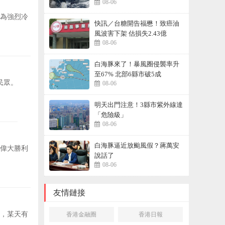
08-06
曝
級為強烈冷
快訊／台糖開告福懋！致癌油
風波害下架 估損失2.43億
08-06
白海豚來了！暴風圈侵襲率升
至67% 北部6縣市破5成
民眾。
08-06
明天出門注意！3縣市紫外線達
「危險級」
08-06
白海豚逼近放颱風假？蔣萬安
次偉大勝利
說話了
08-06
友情鏈接
，某天有
香港金融圈
香港日報