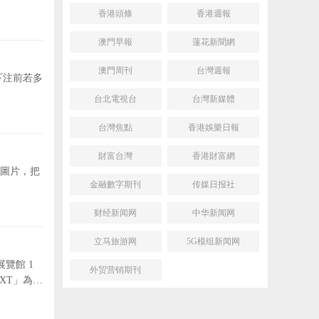
香港頭條
香港週報
澳門早報
蓮花新聞網
澳門周刊
台灣週報
下注前若多
台北電視台
台灣新媒體
台灣焦點
香港娛樂日報
財富台灣
香港財富網
圖片，把
金融數字期刊
传媒日报社
财经新闻网
中华新闻网
立马旅游网
5G模组新闻网
展覽館 1
外贸营销期刊
EXT」為主