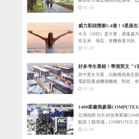
鄰居在大樓走廊聞到惡臭味，忍
01-20
威力彩頭獎衝5.4億！3星座
今天（20日）是大寒，適逢威力
吃玉米、地瓜，有機會發大財。
01-20
好多考生看錯！學測英文「1
其中英文方面，以颱風假為主題
電影院看成機場櫃檯。對此，有
01-20
1400家廠商參展COMPUTE
亞洲指標 B2B 科技專業展COMP
館及 2 館登場，COMPUTEX 
軸，將有 1400 家廠商，使用
01-18