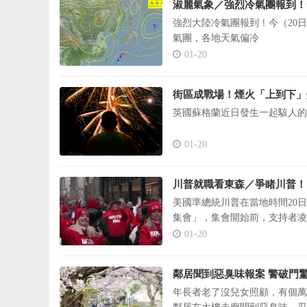
淑麗氣象／強烈冷氣團報到！
強烈大陸冷氣團報到！今（20
氣團，各地天氣偏冷
01-20
街區成戰場！煙火「上到下」炸
英國蘇格蘭近日發生一起駭人的
01-20
川普就職看東森／爭睹川普！ 
美國準總統川普在當地時間20
集會」，集會開始前，支持者凌
01-20
鄰居聞到惡臭味報案 警破門
年長者老了沒兒女照顧，有個萬