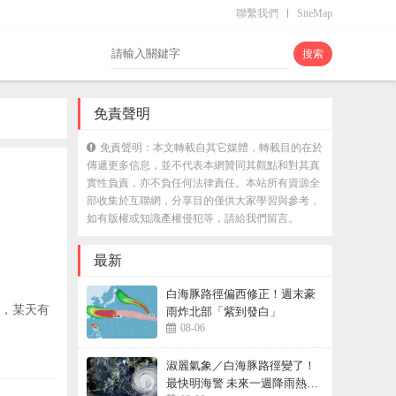
聯繫我們
SiteMap
免責聲明
免責聲明：本文轉載自其它媒體，轉載目的在於
傳遞更多信息，並不代表本網贊同其觀點和對其真
實性負責，亦不負任何法律責任。本站所有資源全
部收集於互聯網，分享目的僅供大家學習與參考，
如有版權或知識產權侵犯等，請給我們留言。
最新
白海豚路徑偏西修正！週末豪
，某天有
雨炸北部「紫到發白」
08-06
淑麗氣象／白海豚路徑變了！
最快明海警 未來一週降雨熱區