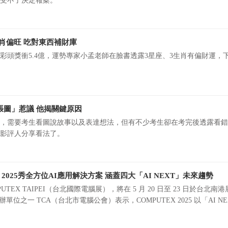
受不了決定報案。
生肖偏旺 吃對東西補財庫
彩頭獎衝5.4億，運勢專家小孟老師在臉書透露3星座、3生肖有偏財運，
張圖」惹議 他揭關鍵原因
，需要考生看圖說故事以及表達想法，但有不少考生卻在考完後透露看錯
影評人分享看法了。
X 2025秀全方位AI應用解決方案 涵蓋四大「AI NEXT」未來趨勢
UTEX TAIPEI（台北國際電腦展），將在 5 月 20 日至 23 日於台北南港
主辦單位之一 TCA（台北市電腦公會）表示，COMPUTEX 2025 以「AI N