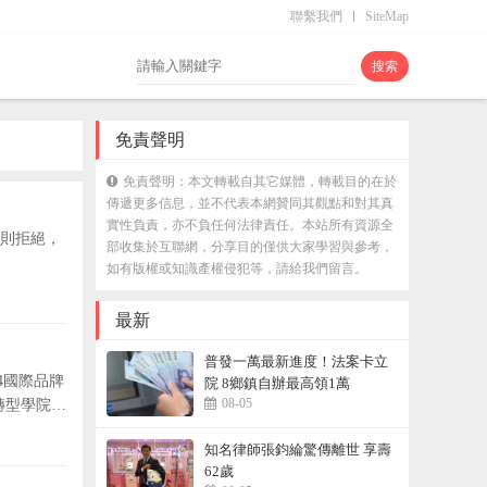
聯繫我們
SiteMap
免責聲明
免責聲明：本文轉載自其它媒體，轉載目的在於
傳遞更多信息，並不代表本網贊同其觀點和對其真
實性負責，亦不負任何法律責任。本站所有資源全
則拒絕，
部收集於互聯網，分享目的僅供大家學習與參考，
如有版權或知識產權侵犯等，請給我們留言。
最新
普發一萬最新進度！法案卡立
4國際品牌
院 8鄉鎮自辦最高領1萬
08-05
轉型學院等
知名律師張鈞綸驚傳離世 享壽
62歲