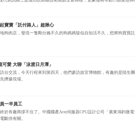
，不僅代表訊聯三度成功以前瞻技術開創全新商模，更象徵將帶動13類業態與
外泌體再生醫學產業」，並肩邁向資本市場。 訊聯今
起寶寶「託付路人」超揪心
地狗肉店，發現一隻剛分娩不久的狗媽媽疑似自知活不久，想將狗寶寶託
龍可愛 大聊「泳渡日月潭」
生訪台交流，今天行程來到第四天，他們參訪故宮博物館，有趣的是陸生
先擠爆現場。
員一半員工
終於有廠商撐不住了。中國國產Arm伺服器CPU設計公司「廣東鴻鈞微電
積電斷供有關。