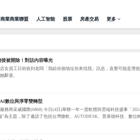
商業商業聯盟
人工智能
股票
房產交易
更多
分鐘後被開除！對話內容曝光
店女員工日前收到老闆「我給你個地址你來找我」訊息，直覺可能是潛規
她辭退。
AI數位與淨零雙轉型
商采威國際(6868) 今日(4日)舉辦一年一度軟體與雲端科技盛事「202
端”為主題，除了邀請了包括台灣微軟、AUTODESK、普萊德科技、數位
聚了超過20位來自包括台灣、日本、新加坡、香港