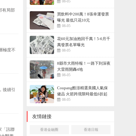
08-05
部有局部
買飲料中200萬！8張幸運發票
曝光 最低只花10元
08-05
花60元加油抱回千萬！5-6月千
萬發票名單曝光
理層極度不
08-05
8縣市大雨特報！一路下到深夜
大雷雨開轟4地
08-05
Coupang酷澎精選美國人氣保
元，後續引
健品 火箭跨境限時最低6折起
08-05
友情鏈接
家「訊聯
香港金融圈
香港日報