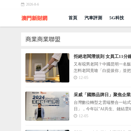
2026-8-6
首頁
汽車評測
5G科技
商業商業聯盟
拒絕老闆潛規則 女員工11
又有噁男老闆？中國昆明一名飯
怎料老闆竟嗆「白提拔你」並把
12-05
采威「國際品牌日」聚焦企業
台灣數位轉型之雲端整合一站式服務
日」，今年以”AI共生、鏈結雲
產業領袖與專家齊聚一堂，更匯
12-05