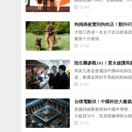
細胞智藥(7808)」登錄興櫃
域、含數千家企業與院所加入「
12-04
狗媽媽被賣到狗肉店！顫抖叼
大陸江西省一名女子近日經過當
畫面十分催淚。
12-02
陸生團參觀101！賈永婕讚馬
馬英九基金會邀請中國40名師
達，奧運金牌好手馬龍的粉絲就
12-01
台積電斷供！中國科技大廠裁
美國持續重拳限制中國半導體，
大裁員50％，其原因據傳與台
12-01