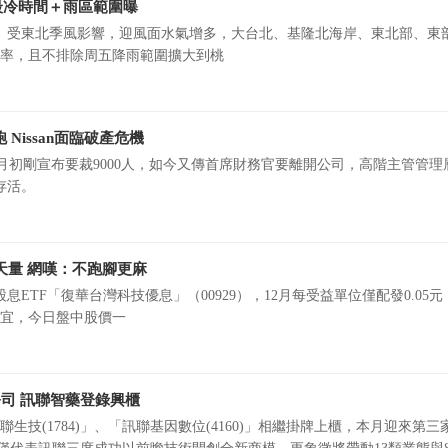
最冷時間＋雨區範圍曝
）受東北季風影響，迎風面水氣增多，大台北、基隆北海岸、東北部、東
率，且不排除周五降雨範圍擴大到桃
Nissan面臨破產危機
上個月初剛宣布要裁9000人，如今又傳首席財務官要離開公司，高階主管管
存活。
萬張天量 網嘆：不跑腳更麻
ETF「復華台灣科技優息」（00929），12月每受益單位僅配發0.05
宜，今日盤中股價一
司 訊聯智藥登錄興櫃
生技(1784)」、「訊聯基因數位(4160)」相繼掛牌上櫃，本月迎來第三