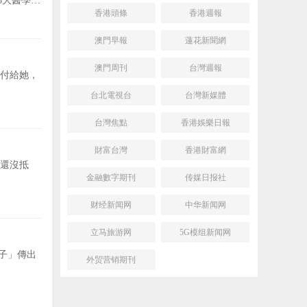
8大醫學領
香港頭條
香港週報
澳門早報
蓮花新聞網
澳門周刊
台灣週報
付給她，
台北電視台
台灣新媒體
台灣焦點
香港娛樂日報
財富台灣
香港財富網
團還沒抵
金融數字期刊
传媒日报社
财经新闻网
中华新闻网
立马旅游网
5G模组新闻网
子」傳出
外贸营销期刊