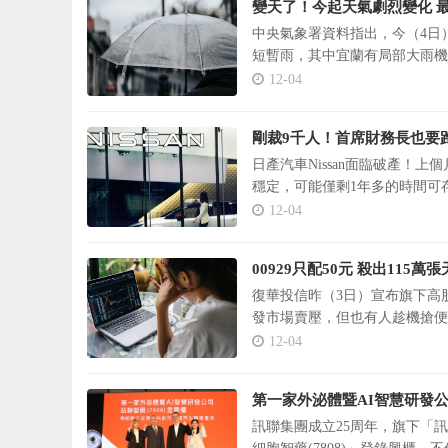
變天了！今起天氣劇烈變化 
中央氣象署資料指出，今（4日
短暫雨，其中宜蘭有局部大雨機
12-04
剛裁9千人！首席財務長也要跑 
日產汽車Nissan面臨破產！
穩定，可能僅剩1年多的時間可
12-04
00929只配50元 殺出115
復華投信昨（3日）宣布旗下高股息
發市場賣壓，但也有人趁機搶便
12-04
第一家外泌體暨AI智慧研發公
訊聯集團成立25周年，旗下「訊聯